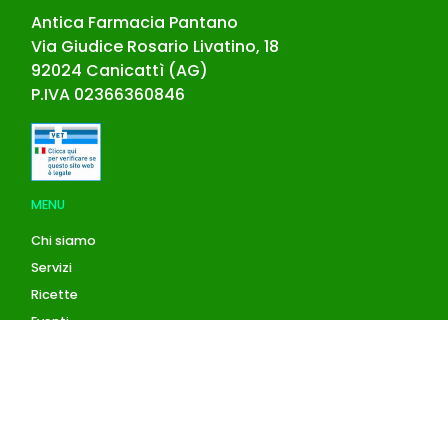
Antica Farmacia Pantano
Via Giudice Rosario Livatino, 18
92024
Canicattì
(
AG
)
P.IVA
02366360846
MENU
Chi siamo
Servizi
Ricette
Eventi
Blog
AZIENDA
Contatti
Accedi