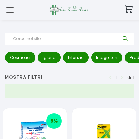
Cerca nel sito
Cosmetici
Igiene
Infanzia
Integratori
Prod
MOSTRA FILTRI
1
di
1
5
%