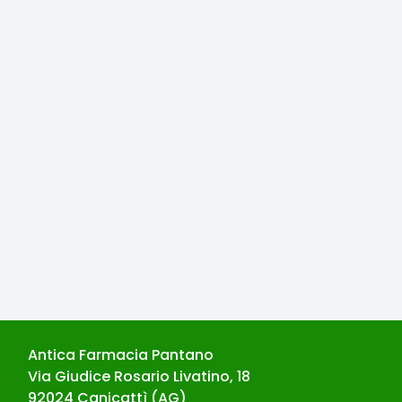
Antica Farmacia Pantano
Via Giudice Rosario Livatino, 18
92024
Canicattì
(
AG
)