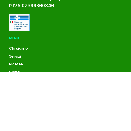
P.IVA
02366360846
MENU
Chi siamo
Servizi
Ricette
Eventi
Blog
AZIENDA
Contatti
Accedi
Registrati
Privacy Policy