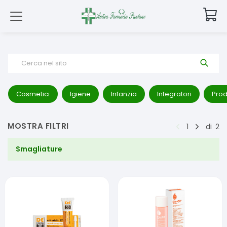
Cerca nel sito
Cosmetici
Igiene
Infanzia
Integratori
Prod
MOSTRA FILTRI
1
di
2
Smagliature