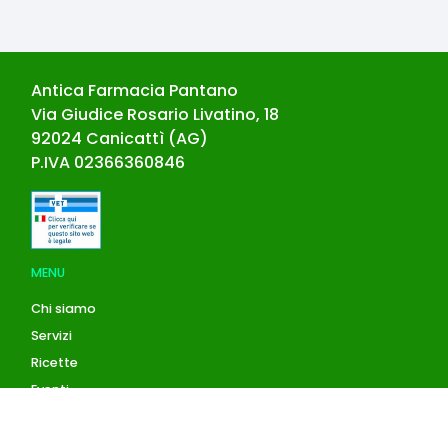
Antica Farmacia Pantano
Via Giudice Rosario Livatino, 18
92024
Canicattì
(
AG
)
P.IVA
02366360846
MENU
Chi siamo
Servizi
Ricette
Eventi
Blog