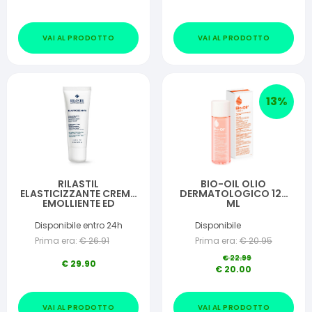
VAI AL PRODOTTO
VAI AL PRODOTTO
13
%
RILASTIL
BIO-OIL OLIO
ELASTICIZZANTE CREMA
DERMATOLOGICO 125
EMOLLIENTE ED
ML
IDRATANTE 75 ML
Disponibile entro 24h
Disponibile
Prima era:
€
26.91
Prima era:
€
20.95
€
22.99
€
29.90
€
20.00
VAI AL PRODOTTO
VAI AL PRODOTTO