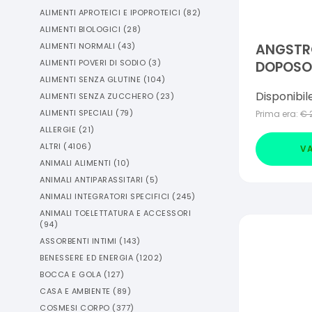
ALIMENTI APROTEICI E IPOPROTEICI
(
82
)
ALIMENTI BIOLOGICI
(
28
)
ALIMENTI NORMALI
(
43
)
ANGSTR
ALIMENTI POVERI DI SODIO
(
3
)
DOPOSOL
ALIMENTI SENZA GLUTINE
(
104
)
Disponibil
ALIMENTI SENZA ZUCCHERO
(
23
)
ALIMENTI SPECIALI
(
79
)
Prima era:
€
ALLERGIE
(
21
)
ALTRI
(
4106
)
VA
ANIMALI ALIMENTI
(
10
)
ANIMALI ANTIPARASSITARI
(
5
)
ANIMALI INTEGRATORI SPECIFICI
(
245
)
ANIMALI TOELETTATURA E ACCESSORI
(
94
)
ASSORBENTI INTIMI
(
143
)
BENESSERE ED ENERGIA
(
1202
)
BOCCA E GOLA
(
127
)
CASA E AMBIENTE
(
89
)
COSMESI CORPO
(
377
)