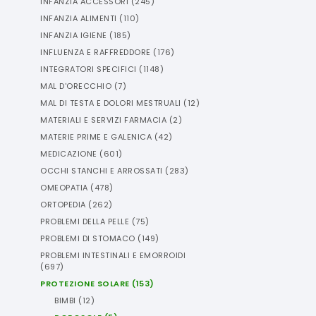
INFANZIA ACCESSORI
(
245
)
INFANZIA ALIMENTI
(
110
)
INFANZIA IGIENE
(
185
)
INFLUENZA E RAFFREDDORE
(
176
)
INTEGRATORI SPECIFICI
(
1148
)
MAL D'ORECCHIO
(
7
)
MAL DI TESTA E DOLORI MESTRUALI
(
12
)
MATERIALI E SERVIZI FARMACIA
(
2
)
MATERIE PRIME E GALENICA
(
42
)
MEDICAZIONE
(
601
)
OCCHI STANCHI E ARROSSATI
(
283
)
OMEOPATIA
(
478
)
ORTOPEDIA
(
262
)
PROBLEMI DELLA PELLE
(
75
)
PROBLEMI DI STOMACO
(
149
)
PROBLEMI INTESTINALI E EMORROIDI
(
697
)
PROTEZIONE SOLARE
(
153
)
BIMBI
(
12
)