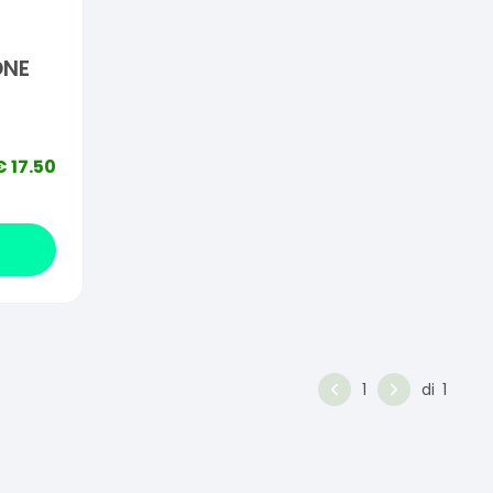
ONE
€
17.50
1
di
1