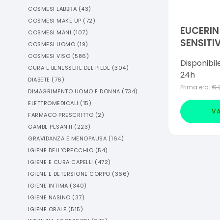
COSMESI LABBRA
(
43
)
COSMESI MAKE UP
(
72
)
EUCERIN
COSMESI MANI
(
107
)
SENSITIV
COSMESI UOMO
(
19
)
COSMESI VISO
(
586
)
Disponibil
CURA E BENESSERE DEL PIEDE
(
304
)
24h
DIABETE
(
76
)
Prima era:
€
DIMAGRIMENTO UOMO E DONNA
(
734
)
ELETTROMEDICALI
(
15
)
VA
FARMACO PRESCRITTO
(
2
)
GAMBE PESANTI
(
223
)
GRAVIDANZA E MENOPAUSA
(
164
)
IGIENE DELL'ORECCHIO
(
54
)
IGIENE E CURA CAPELLI
(
472
)
IGIENE E DETERSIONE CORPO
(
366
)
IGIENE INTIMA
(
340
)
IGIENE NASINO
(
37
)
IGIENE ORALE
(
515
)