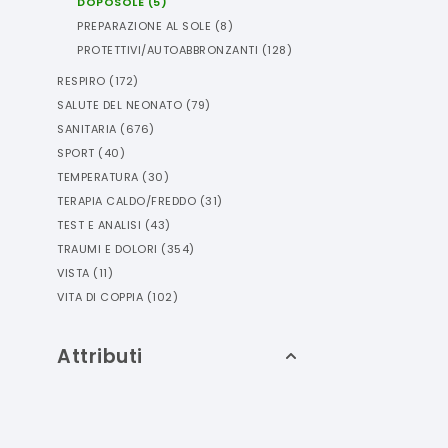
DOPOSOLE
(
5
)
PREPARAZIONE AL SOLE
(
8
)
PROTETTIVI/AUTOABBRONZANTI
(
128
)
RESPIRO
(
172
)
SALUTE DEL NEONATO
(
79
)
SANITARIA
(
676
)
SPORT
(
40
)
TEMPERATURA
(
30
)
TERAPIA CALDO/FREDDO
(
31
)
TEST E ANALISI
(
43
)
TRAUMI E DOLORI
(
354
)
VISTA
(
11
)
VITA DI COPPIA
(
102
)
Attributi