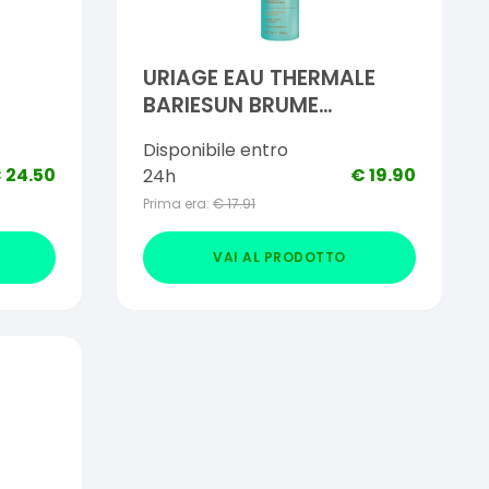
URIAGE EAU THERMALE
BARIESUN BRUME
DOPOSOLE 150 ML
Disponibile entro
€
24.50
€
19.90
24h
Prima era:
€
17.91
VAI AL PRODOTTO