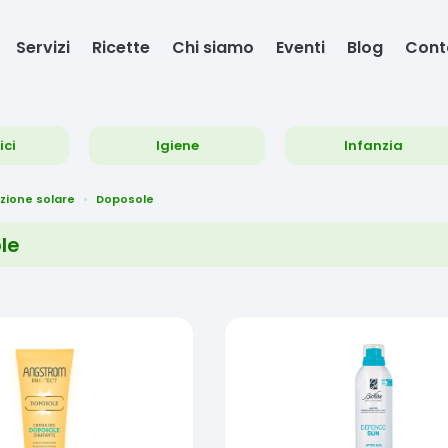
Servizi
Ricette
Chi siamo
Eventi
Blog
Cont
ici
Igiene
Infanzia
zione solare
Doposole
le