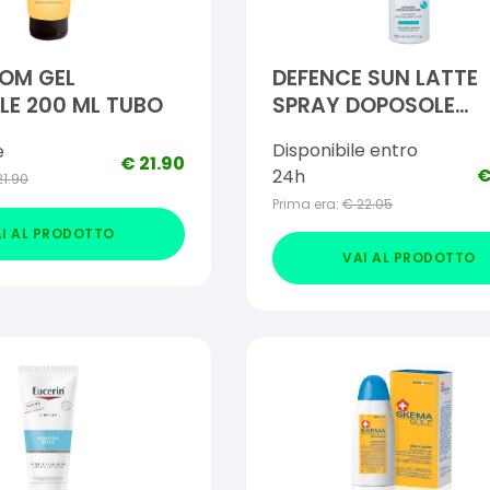
OM GEL
DEFENCE SUN LATTE
E 200 ML TUBO
SPRAY DOPOSOLE
IDRATANTE 200 ML
Disponibile entro
e
€
21.90
24h
21.90
Prima era:
€
22.05
I AL PRODOTTO
VAI AL PRODOTTO