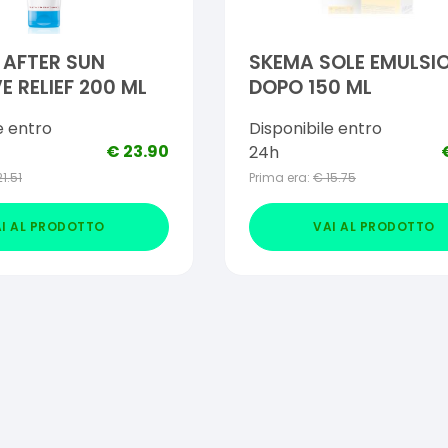
 AFTER SUN
SKEMA SOLE EMULSI
E RELIEF 200 ML
DOPO 150 ML
e entro
Disponibile entro
€
23.90
24h
21.51
Prima era:
€
15.75
I AL PRODOTTO
VAI AL PRODOTTO