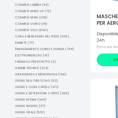
COSMESI LABBRA
(
43
)
COSMESI MAKE UP
(
72
)
MASCHE
COSMESI MANI
(
108
)
PER AER
COSMESI UOMO
(
18
)
RAPID 2
COSMESI VISO
(
590
)
Disponibil
CURA E BENESSERE DEL PIEDE
(
305
)
24h
DIABETE
(
77
)
Prima era:
€
DIMAGRIMENTO UOMO E DONNA
(
744
)
ELETTROMEDICALI
(
15
)
VA
FARMACO PRESCRITTO
(
2
)
GAMBE PESANTI
(
224
)
GRAVIDANZA E MENOPAUSA
(
166
)
IGIENE DELL'ORECCHIO
(
53
)
IGIENE E CURA CAPELLI
(
471
)
IGIENE E DETERSIONE CORPO
(
368
)
IGIENE INTIMA
(
340
)
IGIENE NASINO
(
37
)
IGIENE ORALE
(
519
)