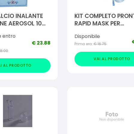
LCIO INALANTE
KIT COMPLETO PRON
NE AEROSOL 10
RAPID MASK PER
ML
AEROSOLTERAPIA C
e entro
Disponibile
AMPOLLA PLASTICA
€
23.88
Prima era:
€
16.75
+MASCHERA PER ADU
18.00
+TUBO PRESSIONE
VAI AL PRODOTTO
+ACCESSORIO NASA
I AL PRODOTTO
+BOCCHERUOLA