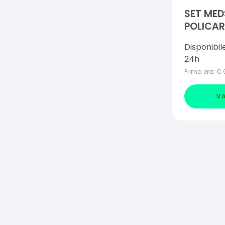
SET MED
POLICA
AEROSO
Disponibil
24h
Prima era:
€
VA