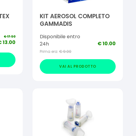
TEX
KIT AEROSOL COMPLETO
GAMMADIS
ON
Disponibile entro
€
17.50
€
13.00
€
10.00
24h
LTI
Prima era:
€
9.00
LE
VAI AL PRODOTTO