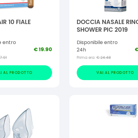
IR 10 FIALE
DOCCIA NASALE RIN
SHOWER PIC 2019
e entro
Disponibile entro
€
19.90
24h
17.91
Prima era:
€
24.48
I AL PRODOTTO
VAI AL PRODOTTO