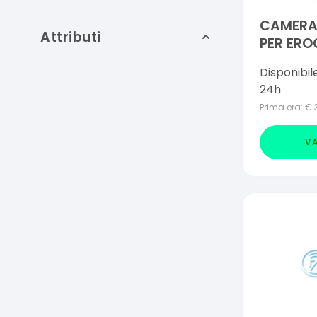
CAMERA 
Attributi
PER ERO
PREDOSA
Disponibil
220ML P
24h
MORTO 
Prima era:
€
MASCHE
INSPIRA
VA
ESPIRAZ
COLORE