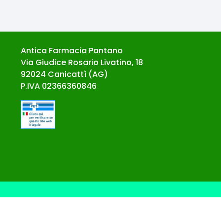
Antica Farmacia Pantano
Via Giudice Rosario Livatino, 18
92024
Canicattì
(
AG
)
P.IVA
02366360846
© Ecommerce Farmacie