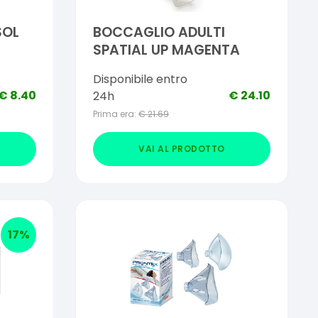
SOL
BOCCAGLIO ADULTI
SPATIAL UP MAGENTA
Disponibile entro
€
8.40
€
24.10
24h
Prima era:
€
21.69
VAI AL PRODOTTO
17
%