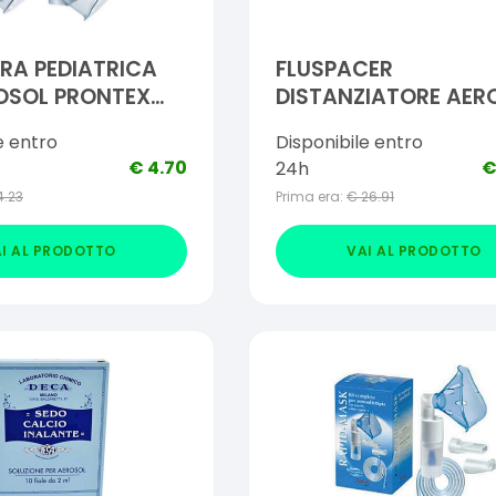
RA PEDIATRICA
FLUSPACER
OSOL PRONTEX
DISTANZIATORE AER
TRASPARENTE 310 M
e entro
Disponibile entro
MASCHERINA IN GO
€
4.70
24h
TERMOPLASTICA
4.23
Prima era:
€
26.91
FLESSIBILE
I AL PRODOTTO
VAI AL PRODOTTO