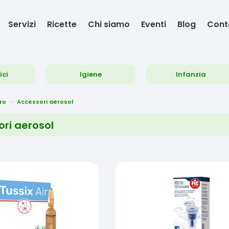
Servizi
Ricette
Chi siamo
Eventi
Blog
Cont
ici
Igiene
Infanzia
ro
Accessori aerosol
ri aerosol