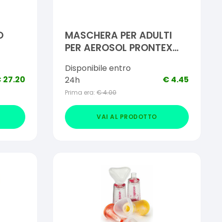
O
MASCHERA PER ADULTI
PER AEROSOL PRONTEX
RAPID 2
Disponibile entro
€
27.20
€
4.45
24h
Prima era:
€
4.00
VAI AL PRODOTTO