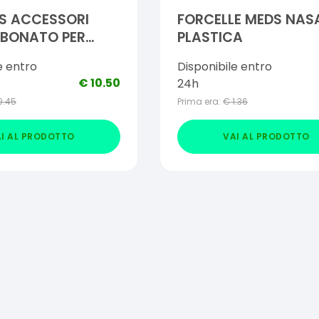
S ACCESSORI
FORCELLE MEDS NASA
RBONATO PER
PLASTICA
L
e entro
Disponibile entro
€
10.50
24h
9.45
Prima era:
€
1.36
I AL PRODOTTO
VAI AL PRODOTTO