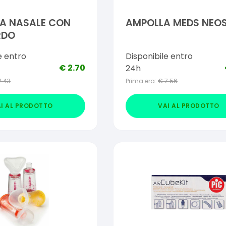
LA NASALE CON
AMPOLLA MEDS NEO
RDO
e entro
Disponibile entro
€
2.70
24h
2.43
Prima era:
€
7.56
I AL PRODOTTO
VAI AL PRODOTTO