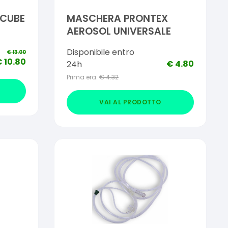
 CUBE
MASCHERA PRONTEX
AEROSOL UNIVERSALE
Disponibile entro
€
13.00
€
10.80
€
4.80
24h
Prima era:
€
4.32
VAI AL PRODOTTO