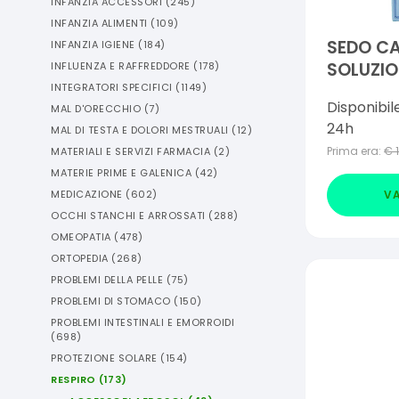
INFANZIA ACCESSORI
(
245
)
INFANZIA ALIMENTI
(
109
)
SEDO CA
INFANZIA IGIENE
(
184
)
SOLUZIO
INFLUENZA E RAFFREDDORE
(
178
)
INTEGRATORI SPECIFICI
(
1149
)
FIALE 2 
Disponibil
MAL D'ORECCHIO
(
7
)
24h
MAL DI TESTA E DOLORI MESTRUALI
(
12
)
Prima era:
€
MATERIALI E SERVIZI FARMACIA
(
2
)
MATERIE PRIME E GALENICA
(
42
)
VA
MEDICAZIONE
(
602
)
OCCHI STANCHI E ARROSSATI
(
288
)
OMEOPATIA
(
478
)
ORTOPEDIA
(
268
)
PROBLEMI DELLA PELLE
(
75
)
PROBLEMI DI STOMACO
(
150
)
PROBLEMI INTESTINALI E EMORROIDI
(
698
)
PROTEZIONE SOLARE
(
154
)
RESPIRO
(
173
)