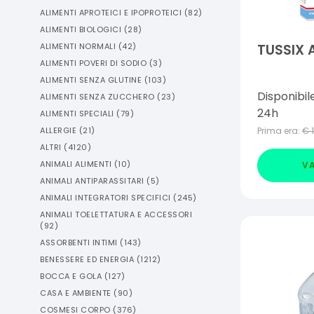
ALIMENTI APROTEICI E IPOPROTEICI
(
82
)
ALIMENTI BIOLOGICI
(
28
)
ALIMENTI NORMALI
(
42
)
TUSSIX A
ALIMENTI POVERI DI SODIO
(
3
)
ALIMENTI SENZA GLUTINE
(
103
)
Disponibil
ALIMENTI SENZA ZUCCHERO
(
23
)
24h
ALIMENTI SPECIALI
(
79
)
ALLERGIE
(
21
)
Prima era:
€
ALTRI
(
4120
)
ANIMALI ALIMENTI
(
10
)
VA
ANIMALI ANTIPARASSITARI
(
5
)
ANIMALI INTEGRATORI SPECIFICI
(
245
)
ANIMALI TOELETTATURA E ACCESSORI
(
92
)
ASSORBENTI INTIMI
(
143
)
BENESSERE ED ENERGIA
(
1212
)
BOCCA E GOLA
(
127
)
CASA E AMBIENTE
(
90
)
COSMESI CORPO
(
376
)