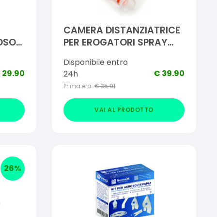
CAMERA DISTANZIATRICE
OSOL
PER EROGATORI SPRAY
L CON
PREDOSATI L'ESPACE
Disponibile entro
MMA
220ML PEDIATRICO
€
29.90
€
39.90
24h
SPAZIO MORTO 49ML CON
Prima era:
€
35.91
MASCHERA VALVOLA
INSPIRAZIONE 2 VALVOLE
VAI AL PRODOTTO
ESPIRAZIONE CODICE
COLORE GIALLO
26
%