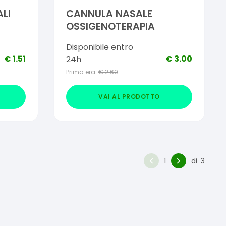
LI
CANNULA NASALE
OSSIGENOTERAPIA
Disponibile entro
€
1.51
€
3.00
24h
Prima era:
€
2.60
VAI AL PRODOTTO
1
di
3