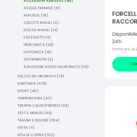
ACCESSORI AEROSOL
(
49
)
ACQUA TERMALE
(
6
)
FORCEL
AEROSOL
(
18
)
RACCO
CEROTTI NASALI
(
2
)
DOCCE NASALI
(
14
)
Disponibil
FAZZOLETTI
(
4
)
24h
IPERTONICA
(
28
)
Prima era:
€
ISOTONICA
(
18
)
SATURIMETRI
(
5
)
VA
SOLUZIONE ACIDO IALURONICO
(
29
)
SALUTE DEL NEONATO
(
79
)
SANITARIA
(
678
)
SPORT
(
40
)
TEMPERATURA
(
30
)
TERAPIA CALDO/FREDDO
(
33
)
TEST E ANALISI
(
43
)
TRAUMI E DOLORI
(
354
)
VISTA
(
11
)
VITA DI COPPIA
(
102
)