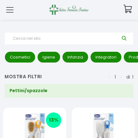
Cerca nel sito
Cosmetici
Igiene
Infanzia
Integratori
Prod
MOSTRA FILTRI
1
di
1
Pettini/spazzole
13
%