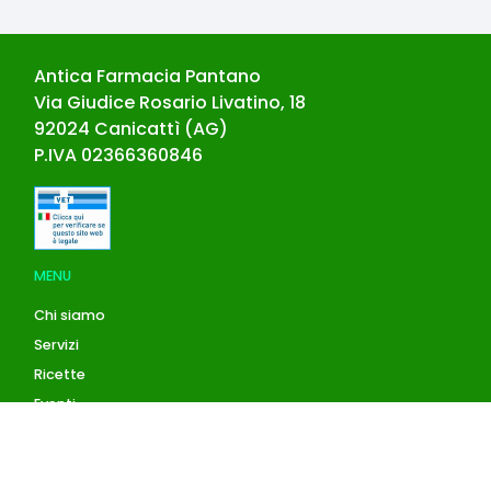
Antica Farmacia Pantano
Via Giudice Rosario Livatino, 18
92024
Canicattì
(
AG
)
P.IVA
02366360846
MENU
Chi siamo
Servizi
Ricette
Eventi
Blog
AZIENDA