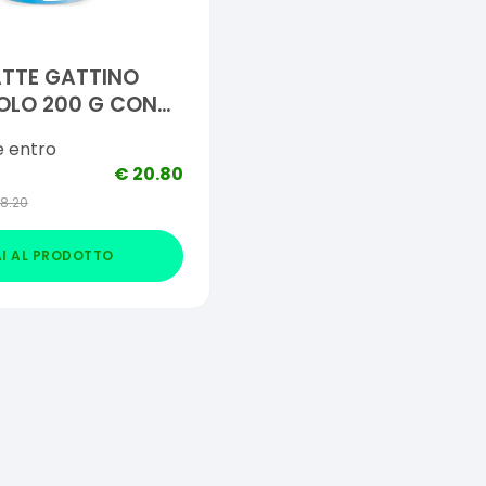
ATTE GATTINO
OLO 200 G CON
NO
e entro
€
20.80
18.20
I AL PRODOTTO