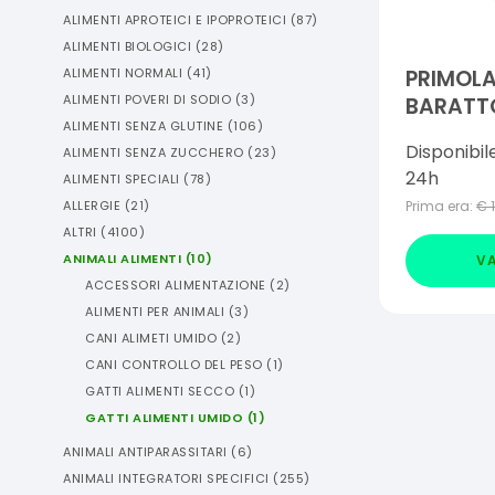
ALIMENTI APROTEICI E IPOPROTEICI
(
87
)
ALIMENTI BIOLOGICI
(
28
)
ALIMENTI NORMALI
(
41
)
PRIMOL
ALIMENTI POVERI DI SODIO
(
3
)
BARATT
ALIMENTI SENZA GLUTINE
(
106
)
MISURI
Disponibil
ALIMENTI SENZA ZUCCHERO
(
23
)
24h
ALIMENTI SPECIALI
(
78
)
ALLERGIE
(
21
)
Prima era:
€
ALTRI
(
4100
)
ANIMALI ALIMENTI
(
10
)
VA
ACCESSORI ALIMENTAZIONE
(
2
)
ALIMENTI PER ANIMALI
(
3
)
CANI ALIMETI UMIDO
(
2
)
CANI CONTROLLO DEL PESO
(
1
)
GATTI ALIMENTI SECCO
(
1
)
GATTI ALIMENTI UMIDO
(
1
)
ANIMALI ANTIPARASSITARI
(
6
)
ANIMALI INTEGRATORI SPECIFICI
(
255
)