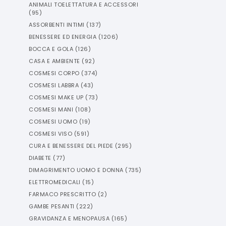
ANIMALI TOELETTATURA E ACCESSORI
(
95
)
ASSORBENTI INTIMI
(
137
)
BENESSERE ED ENERGIA
(
1206
)
BOCCA E GOLA
(
126
)
CASA E AMBIENTE
(
92
)
COSMESI CORPO
(
374
)
COSMESI LABBRA
(
43
)
COSMESI MAKE UP
(
73
)
COSMESI MANI
(
108
)
COSMESI UOMO
(
19
)
COSMESI VISO
(
591
)
CURA E BENESSERE DEL PIEDE
(
295
)
DIABETE
(
77
)
DIMAGRIMENTO UOMO E DONNA
(
735
)
ELETTROMEDICALI
(
15
)
FARMACO PRESCRITTO
(
2
)
GAMBE PESANTI
(
222
)
GRAVIDANZA E MENOPAUSA
(
165
)