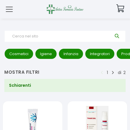
Cerca nel sito
Cosmetici
Igiene
Infanzia
Integratori
Prod
MOSTRA FILTRI
1
di
2
Schiarenti