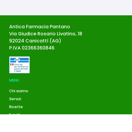
Antica Farmacia Pantano
Via Giudice Rosario Livatino, 18
92024
Canicattì
(
AG
)
P.IVA
02366360846
MENU
Chi siamo
Servizi
Ricette
Eventi
Blog