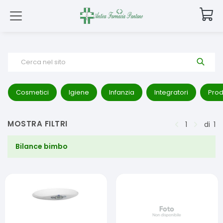
Cerca nel sito
Cosmetici
Igiene
Infanzia
Integratori
Prod
MOSTRA FILTRI
1
di
1
Bilance bimbo