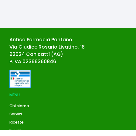
Antica Farmacia Pantano
Via Giudice Rosario Livatino, 18
92024
Canicattì
(
AG
)
P.IVA
02366360846
MENU
Chi siamo
Servizi
Ricette
Eventi