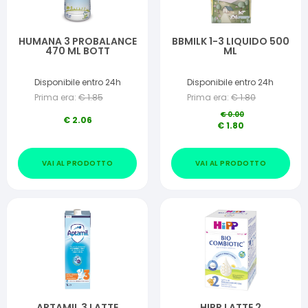
HUMANA 3 PROBALANCE
BBMILK 1-3 LIQUIDO 500
470 ML BOTT
ML
Disponibile entro 24h
Disponibile entro 24h
Prima era:
€
1.85
Prima era:
€
1.80
€
0.00
€
2.06
€
1.80
VAI AL PRODOTTO
VAI AL PRODOTTO
APTAMIL 3 LATTE
HIPP LATTE 2