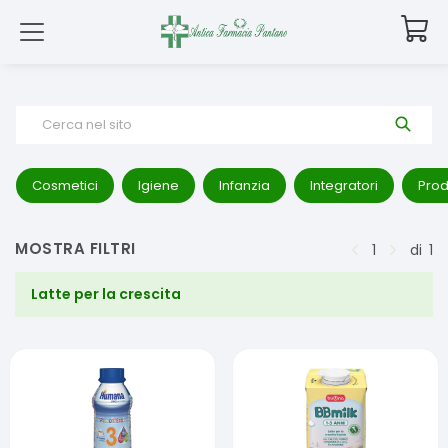
Cerca nel sito
Cosmetici
Igiene
Infanzia
Integratori
Prod
MOSTRA FILTRI
1
di
1
Latte per la crescita