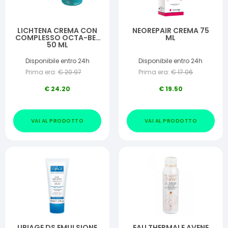
LICHTENA CREMA CON
NEOREPAIR CREMA 75
COMPLESSO OCTA-BEE
ML
50 ML
Disponibile entro 24h
Disponibile entro 24h
Prima era:
€
20.97
Prima era:
€
17.06
€
24.20
€
19.50
VAI AL PRODOTTO
VAI AL PRODOTTO
URIAGE DS EMULSIONE
EAU THERMALE AVENE