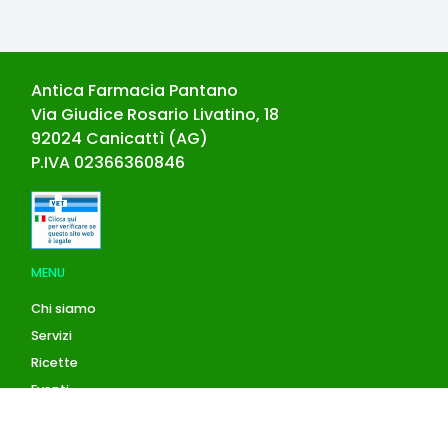
Antica Farmacia Pantano
Via Giudice Rosario Livatino, 18
92024
Canicattì
(
AG
)
P.IVA
02366360846
MENU
Chi siamo
Servizi
Ricette
Eventi
Blog