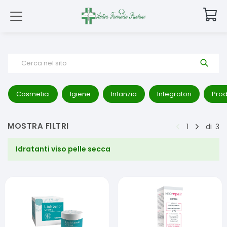
Cerca nel sito
Cosmetici
Igiene
Infanzia
Integratori
Prod
MOSTRA FILTRI
1
di
3
Idratanti viso pelle secca